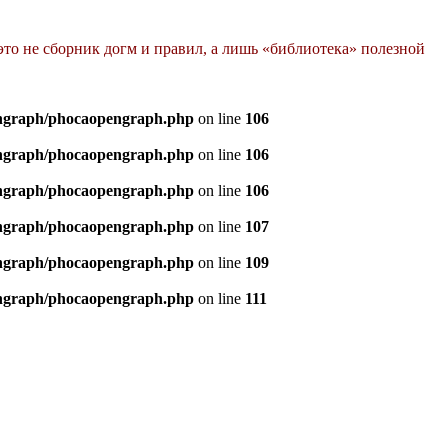
это не сборник догм и правил, а лишь «библиотека» полезной
pengraph/phocaopengraph.php
on line
106
pengraph/phocaopengraph.php
on line
106
pengraph/phocaopengraph.php
on line
106
pengraph/phocaopengraph.php
on line
107
pengraph/phocaopengraph.php
on line
109
pengraph/phocaopengraph.php
on line
111