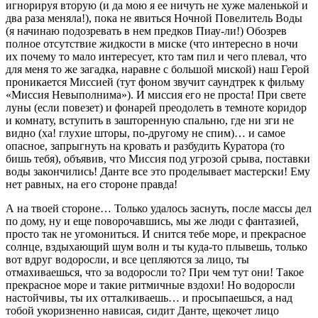
игнорируя вторую (и да мою я ее ничуть не хуже маленькой и
два раза меняла!), пока не явиться Ночной Повелитель Воды
(я начинаю подозревать в нем предков Пиау-ли!) Обозрев
полное отсутствие жидкости в миске (что интересно в ночи
их почему то мало интересует, кто там пил и чего плевал, что
для меня то же загадка, наравне с большой миской) наш Герой
проникается Миссией (тут фоном звучит саундтрек к фильму
«Миссия Невыполнима»). И миссия его не проста! При свете
луны (если повезет) и фонарей преодолеть в темноте коридор
и комнату, вступить в зашторенную спальню, где ни зги не
видно (ха! глухие шторы, по-другому не спим)… и самое
опасное, запрыгнуть на кровать и разбудить Куратора (то
бишь тебя), объявив, что Миссия под угрозой срыва, поставки
воды закончились! Данте все это проделывает мастерски! Ему
нет равных, на его стороне правда!
А на твоей стороне… Только удалось заснуть, после массы дел
по дому, ну и еще поворочавшись, мы же люди с фантазией,
просто так не угомониться. И снится тебе море, и прекрасное
солнце, вздыхающий шум волн и ты куда-то плывешь, только
вот вдруг водоросли, и все цепляются за лицо, ты
отмахиваешься, что за водоросли то? При чем тут они! Такое
прекрасное море и такие ритмичные вздохи! Но водоросли
настойчивы, ты их отталкиваешь… и просыпаешься, а над
тобой укоризненно нависая, сидит Данте, щекочет лицо