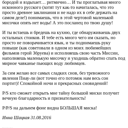
бородой и вздыхает… ритмично… И ты проглатывая много
исконного русского (хотят тут как-то начиталась, что это
просто древнее заклинания и не надо их в себе держать на
самом деле!) понимаешь, что в этой чертовой маленькой
мисочки опять нет воды! А это посланец по твою душу!
И ты встаешь и бредешь на кухню, где обнаруживаешь двух
остальных стоиков. И тебе есть много чего им сказать, но
просто не поворачивается язык, и ты поднимаешь руку
повыше (как советовали в одном из моих любимейших
фильмов герой Збруева) и исполняешь свою часть Миссии,
наполняешь маленькую мисочку и уходишь обратно спать под
мирное чавканье пьющих воду любимцев.
За сим желаю все самых сладких снов, без тревожного
явления Пиау-ли (вот точно его потомок нам весь сон
портит)! Спокойной ночи и прекрасных сновидений!
P/S кто сможет открыть мне тайну большой миски получит
вечную благодарность и признательность!
Р/P/S на дальнем фоне видна БОЛЬШАЯ миска!
Инна Шацкая 31.08.2016