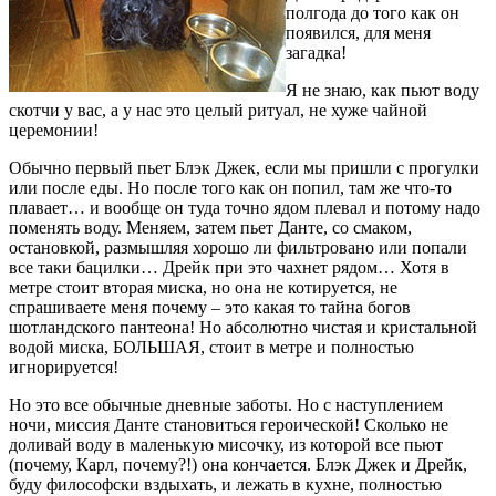
полгода до того как он
появился, для меня
загадка!
Я не знаю, как пьют воду
скотчи у вас, а у нас это целый ритуал, не хуже чайной
церемонии!
Обычно первый пьет Блэк Джек, если мы пришли с прогулки
или после еды. Но после того как он попил, там же что-то
плавает… и вообще он туда точно ядом плевал и потому надо
поменять воду. Меняем, затем пьет Данте, со смаком,
остановкой, размышляя хорошо ли фильтровано или попали
все таки бацилки… Дрейк при это чахнет рядом… Хотя в
метре стоит вторая миска, но она не котируется, не
спрашиваете меня почему – это какая то тайна богов
шотландского пантеона! Но абсолютно чистая и кристальной
водой миска, БОЛЬШАЯ, стоит в метре и полностью
игнорируется!
Но это все обычные дневные заботы. Но с наступлением
ночи, миссия Данте становиться героической! Сколько не
доливай воду в маленькую мисочку, из которой все пьют
(почему, Карл, почему?!) она кончается. Блэк Джек и Дрейк,
буду философски вздыхать, и лежать в кухне, полностью