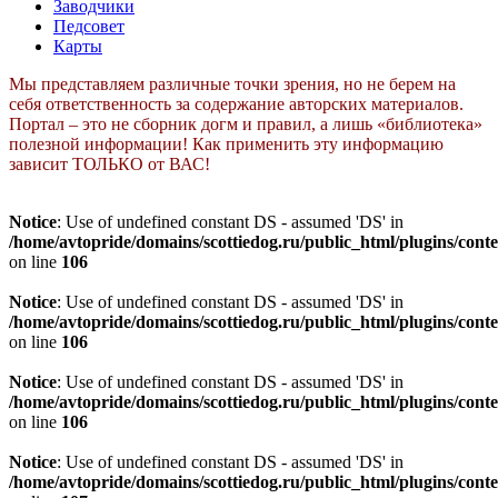
Заводчики
Педсовет
Карты
Мы представляем различные точки зрения, но не берем на
себя ответственность за содержание авторских материалов.
Портал – это не сборник догм и правил, а лишь «библиотека»
полезной информации! Как применить эту информацию
зависит ТОЛЬКО от ВАС!
Notice
: Use of undefined constant DS - assumed 'DS' in
/home/avtopride/domains/scottiedog.ru/public_html/plugins/co
on line
106
Notice
: Use of undefined constant DS - assumed 'DS' in
/home/avtopride/domains/scottiedog.ru/public_html/plugins/co
on line
106
Notice
: Use of undefined constant DS - assumed 'DS' in
/home/avtopride/domains/scottiedog.ru/public_html/plugins/co
on line
106
Notice
: Use of undefined constant DS - assumed 'DS' in
/home/avtopride/domains/scottiedog.ru/public_html/plugins/co