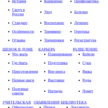
История
Кормление
Профилактика
Скотч в
Уход
Болезни
России
Стандарт
Воспитание
Лечение
Особенности
Тримминг
Генетика
Отзывы
Тренировки
Регистратура
ЩЕНОК В ДОМЕ
КАРЬЕРА
РАЗВЕДЕНИЕ
Что знать
Планирование
Кобели
Где брать
Подготовка
Суки
Приготовления
Вне ринга
Вязка
Первые шаги
Выставки
Роды
Полезные
Награды
Помет
советы
УЧИТЕЛЬСКАЯ
ОБЪЯВЛЕНИЯ
БИБЛИОТЕКА
Официально
Щенки
Документы